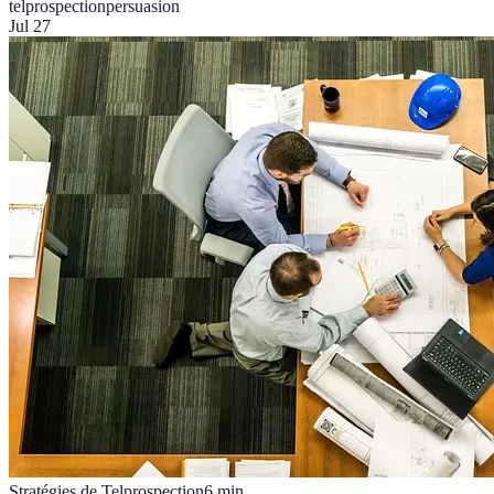
telprospection
persuasion
Jul 27
Stratégies de Telprospection
6
min