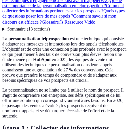
des techniques d'engagement
Checklist avant d'appeler
FAQ
Quelle
est l'importance de la personnalisation en telprospection ?
Comment
collecter des informations pertinentes sur les prospects ?
Quels types
de questions poser lors de mes appels ?
Comment savoir si mon
discours est efficace ?
Glossaire
📺 Ressource Vidéo
Sommaire
(
13
sections
)
La
personnalisation telprospection
est une technique qui consiste
à adapter ses messages et interactions lors des appels téléphoniques.
L'objectif est de créer une connexion plus profonde avec le prospect,
ce qui peut mener à des taux de conversion plus élevés. Selon une
étude menée par
HubSpot
en 2025, les équipes de vente qui
utilisent des techniques de personnalisation dans leurs appels
connaissent une augmentation de 27 % des conversions. Cela
prouve que prendre le temps de comprendre et de s'adapter aux
besoins spécifiques de vos prospects est crucial.
La personnalisation ne se limite pas à utiliser le nom du prospect. Il
s'agit de comprendre son entreprise, ses défis spécifiques et de lui
offrir une solution qui correspond vraiment à ses besoins. En 2026,
le paysage des ventes a évolué ; les prospects reçoivent de
nombreux appels, et se démarquer nécessite de l'effort et de la
stratégie.
Étape 1 : Collecter des informations