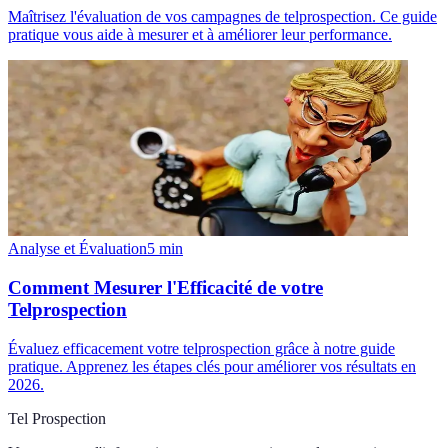
Maîtrisez l'évaluation de vos campagnes de telprospection. Ce guide
pratique vous aide à mesurer et à améliorer leur performance.
Analyse et Évaluation
5
min
Comment Mesurer l'Efficacité de votre
Telprospection
Évaluez efficacement votre telprospection grâce à notre guide
pratique. Apprenez les étapes clés pour améliorer vos résultats en
2026.
Tel Prospection