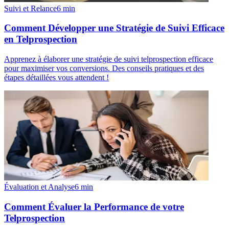
Suivi et Relance
6
min
Comment Développer une Stratégie de Suivi Efficace
en Telprospection
Apprenez à élaborer une stratégie de suivi telprospection efficace
pour maximiser vos conversions. Des conseils pratiques et des
étapes détaillées vous attendent !
Évaluation et Analyse
6
min
Comment Évaluer la Performance de votre
Telprospection