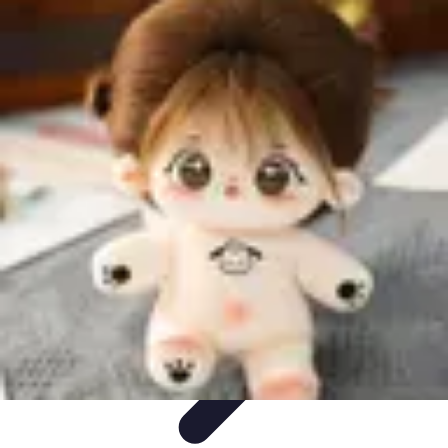
Tel Prospection
Stratégies
Stratégies de Telprospection
Stratégies et
Techniques
Formation et Développement
Analyse et Évaluation
Tel Prospection