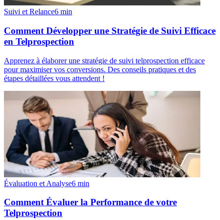
Suivi et Relance
6
min
Comment Développer une Stratégie de Suivi Efficace
en Telprospection
Apprenez à élaborer une stratégie de suivi telprospection efficace
pour maximiser vos conversions. Des conseils pratiques et des
étapes détaillées vous attendent !
Évaluation et Analyse
6
min
Comment Évaluer la Performance de votre
Telprospection