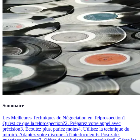
Sommaire
Les Meilleures Techniques de Négociation en Telprospection
1.
Qu'est-ce que la telprospection?
2. Préparez votre appel avec
précision
3. Écoutez plus, parlez moins
4. Utilisez la technique du
miroir
5. Adaptez votre discours à l'interlocuteur
6. Posez des