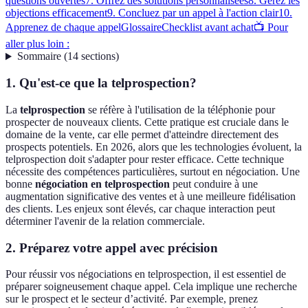
questions ouvertes
7. Offrez des solutions personnalisées
8. Gérez les
objections efficacement
9. Concluez par un appel à l'action clair
10.
Apprenez de chaque appel
Glossaire
Checklist avant achat
📺 Pour
aller plus loin :
Sommaire
(
14
sections
)
1. Qu'est-ce que la telprospection?
La
telprospection
se réfère à l'utilisation de la téléphonie pour
prospecter de nouveaux clients. Cette pratique est cruciale dans le
domaine de la vente, car elle permet d'atteindre directement des
prospects potentiels. En 2026, alors que les technologies évoluent, la
telprospection doit s'adapter pour rester efficace. Cette technique
nécessite des compétences particulières, surtout en négociation. Une
bonne
négociation en telprospection
peut conduire à une
augmentation significative des ventes et à une meilleure fidélisation
des clients. Les enjeux sont élevés, car chaque interaction peut
déterminer l'avenir de la relation commerciale.
2. Préparez votre appel avec précision
Pour réussir vos négociations en telprospection, il est essentiel de
préparer soigneusement chaque appel. Cela implique une recherche
sur le prospect et le secteur d’activité. Par exemple, prenez