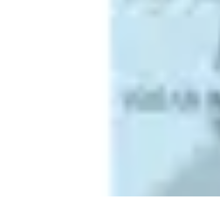
Tel Prospection
Stratégies
Stratégies de Telprospection
Stratégies et Techniques
Formati
Tel Prospection