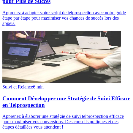
pour Plus de Succès
Apprenez à adapter votre script de telprospection avec notre guide
étape par étape pour maximiser vos chances de succès lors des
appels.
Suivi et Relance
6
min
Comment Développer une Stratégie de Suivi Efficace
en Telprospection
Apprenez à élaborer une stratégie de suivi telprospection efficace
pour maximiser vos conversions. Des conseils pratiques et des
étapes détaillées vous attendent !