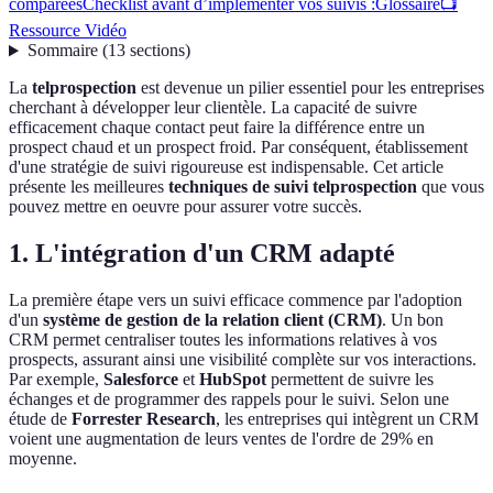
comparées
Checklist avant d’implémenter vos suivis :
Glossaire
📺
Ressource Vidéo
Sommaire
(
13
sections
)
La
telprospection
est devenue un pilier essentiel pour les entreprises
cherchant à développer leur clientèle. La capacité de suivre
efficacement chaque contact peut faire la différence entre un
prospect chaud et un prospect froid. Par conséquent, établissement
d'une stratégie de suivi rigoureuse est indispensable. Cet article
présente les meilleures
techniques de suivi telprospection
que vous
pouvez mettre en oeuvre pour assurer votre succès.
1. L'intégration d'un CRM adapté
La première étape vers un suivi efficace commence par l'adoption
d'un
système de gestion de la relation client (CRM)
. Un bon
CRM permet centraliser toutes les informations relatives à vos
prospects, assurant ainsi une visibilité complète sur vos interactions.
Par exemple,
Salesforce
et
HubSpot
permettent de suivre les
échanges et de programmer des rappels pour le suivi. Selon une
étude de
Forrester Research
, les entreprises qui intègrent un CRM
voient une augmentation de leurs ventes de l'ordre de 29% en
moyenne.