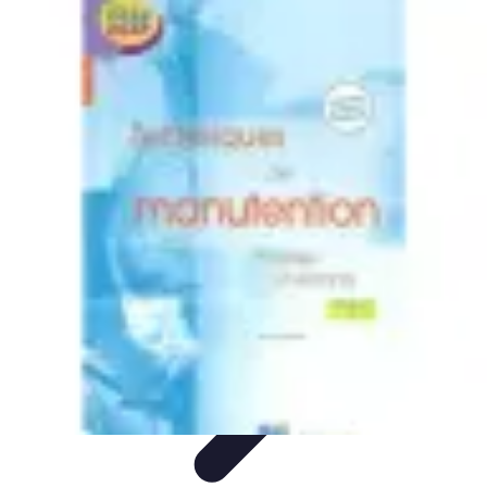
Tel Prospection
Stratégies
Stratégies de Telprospection
Stratégies et
Techniques
Formation et Développement
Analyse et Évaluation
Tel Prospection