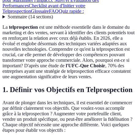
pour Maximiser l'Impact
5. Suivi et Évaluation des
Performances
Checklist avant d'Initier votre
Telprospection
Glossaire
FAQ
Quiz rapide :
Sommaire
(
14
sections
)
La
telprospection
est une méthode essentielle dans le domaine du
marketing et des ventes, servant à identifier des clients potentiels tout
en renforçant la relation avec ceux déjà établis. En 2026, elle a
évolué et englobe désormais des techniques variées adaptées aux
nouvelles technologies. Comprendre ce qu'est la telprospection est
crucial, car elle permet de développer des compétences pouvant
transformer votre approche commerciale. Alors, pourquoi est-ce si
important? D'après une étude de
l'UFC-Que Choisir
, 70% des
entreprises ayant une stratégie de telprospection efficace constatent
une augmentation significative de leurs ventes.
1. Définir vos Objectifs en Telprospection
Avant de plonger dans les techniques, il est essentiel de commencer
par définir clairement vos objectifs. Que voulez-vous accomplir
grâce à la telprospection ? Augmenter votre portefeuille client,
vendre un produit spécifique, ou peut-être améliorer la fidélisation ?
Chaque objectif nécessite une approche différente. Voici quelques
étapes pour établir vos objectifs :