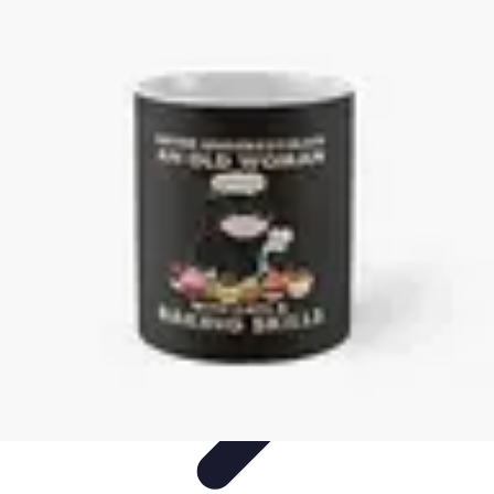
Tel Prospection
Stratégies
Stratégies de Telprospection
Stratégies et
Techniques
Formation et Développement
Analyse et Évaluation
Tel Prospection