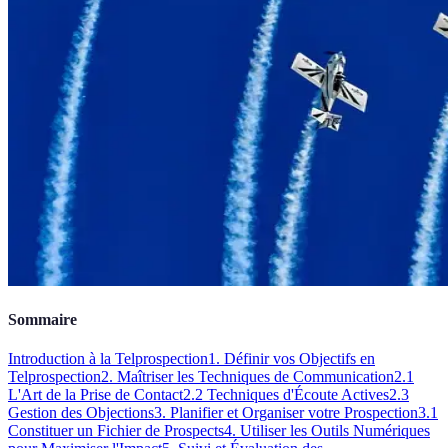
Sommaire
Introduction à la Telprospection
1. Définir vos Objectifs en
Telprospection
2. Maîtriser les Techniques de Communication
2.1
L'Art de la Prise de Contact
2.2 Techniques d'Écoute Actives
2.3
Gestion des Objections
3. Planifier et Organiser votre Prospection
3.1
Constituer un Fichier de Prospects
4. Utiliser les Outils Numériques