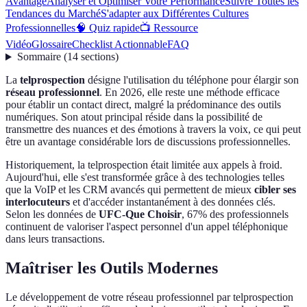
Avantage
Analyser et Optimiser Votre Performance
Suivre Toutes les
Tendances du Marché
S'adapter aux Différentes Cultures
Professionnelles
🧠 Quiz rapide
📺 Ressource
Vidéo
Glossaire
Checklist Actionnable
FAQ
Sommaire
(
14
sections
)
La
telprospection
désigne l'utilisation du téléphone pour élargir son
réseau professionnel
. En 2026, elle reste une méthode efficace
pour établir un contact direct, malgré la prédominance des outils
numériques. Son atout principal réside dans la possibilité de
transmettre des nuances et des émotions à travers la voix, ce qui peut
être un avantage considérable lors de discussions professionnelles.
Historiquement, la telprospection était limitée aux appels à froid.
Aujourd'hui, elle s'est transformée grâce à des technologies telles
que la VoIP et les CRM avancés qui permettent de mieux
cibler ses
interlocuteurs
et d'accéder instantanément à des données clés.
Selon les données de
UFC-Que Choisir
, 67% des professionnels
continuent de valoriser l'aspect personnel d'un appel téléphonique
dans leurs transactions.
Maîtriser les Outils Modernes
Le développement de votre réseau professionnel par telprospection