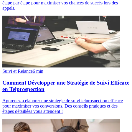
étape par étape pour maximiser vos chances de succès lors des
appels.
Suivi et Relance
6
min
Comment Développer une Stratégie de Suivi Efficace
en Telprospection
Apprenez à élaborer une stratégie de suivi telprospection efficace
pour maximiser vos conversions. Des conseils pratiques et des
étapes détaillées vous attendent !