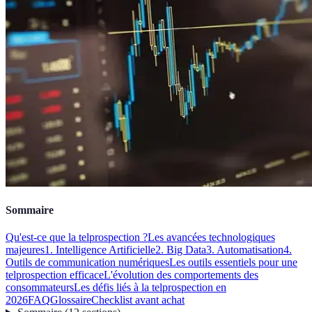
Sommaire
Qu'est-ce que la telprospection ?
Les avancées technologiques
majeures
1. Intelligence Artificielle
2. Big Data
3. Automatisation
4.
Outils de communication numériques
Les outils essentiels pour une
telprospection efficace
L'évolution des comportements des
consommateurs
Les défis liés à la telprospection en
2026
FAQ
Glossaire
Checklist avant achat