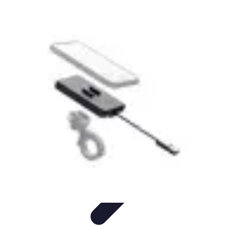
Tel Prospection
Stratégies
Stratégies de Telprospection
Stratégies et
Techniques
Formation et Développement
Analyse et Évaluation
Tel Prospection