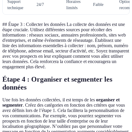
Support
Horaires
Option
24/7
Faible
technique
limités
recomm
## Étape 3 : Collecter les données La collecte des données est une
étape cruciale. Utilisez différentes sources pour récolter des
informations : réseaux sociaux, annuaires professionnels, sites web
d'entreprises, et même événements de réseautage. Établissez une
liste des informations essentielles à collecter : nom, prénom, numéro
de téléphone, adresse email, secteur d'activité, etc. Soyez transparent
avec vos prospects en leur expliquant comment vous allez utiliser
leurs données. Cela renforcera la confiance et encouragera un
engagement plus élevé.
Étape 4 : Organiser et segmenter les
données
Une fois les données collectées, il est temps de les
organiser et
segmenter
. Créez des catégories en fonction des critères que vous
avez définis lors de l’étape 1. Cela facilitera la personnalisation de
vos communications. Par exemple, vous pourriez segmenter vos
prospects en fonction de leur taille d'entreprise ou de leur
localisation géographique. N’oubliez pas que personnaliser votre
message en fonction de la segmentation augmente considérablement