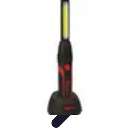
Tel Prospection
Stratégies
Stratégies de Telprospection
Stratégies et
Techniques
Formation et Développement
Analyse et Évaluation
Tel Prospection