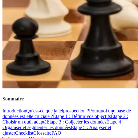
Sommaire
Introduction
Qu'est-ce que la telprospection ?
Pourquoi une base de
données est-elle cruciale ?
Étape 1 : Définir vos objectifs
Étape 2 :
Choisir un outil adapté
Étape 3 : Collecter les données
Étape 4 :
Organiser et segmenter les données
Étape 5 : Analyser et
ajuster
Checklist
Glossaire
FAQ