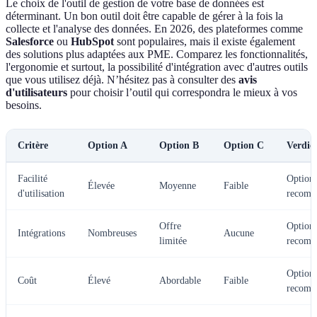
Le choix de l'outil de gestion de votre base de données est
déterminant. Un bon outil doit être capable de gérer à la fois la
collecte et l'analyse des données. En 2026, des plateformes comme
Salesforce
ou
HubSpot
sont populaires, mais il existe également
des solutions plus adaptées aux PME. Comparez les fonctionnalités,
l'ergonomie et surtout, la possibilité d'intégration avec d'autres outils
que vous utilisez déjà. N’hésitez pas à consulter des
avis
d'utilisateurs
pour choisir l’outil qui correspondra le mieux à vos
besoins.
Critère
Option A
Option B
Option C
Verdic
Facilité
Option
Élevée
Moyenne
Faible
d'utilisation
recomm
Offre
Option
Intégrations
Nombreuses
Aucune
limitée
recomm
Option
Coût
Élevé
Abordable
Faible
recomm