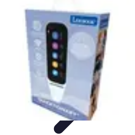
Tel Prospection
Stratégies
Stratégies de Telprospection
Stratégies et
Techniques
Formation et Développement
Analyse et Évaluation
Tel Prospection