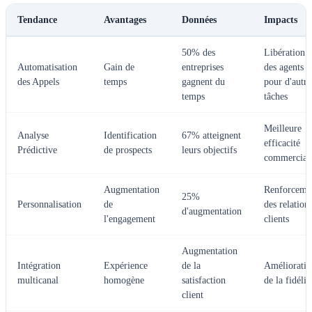
Tendance
Avantages
Données
Impacts
50% des
Libération
Automatisation
Gain de
entreprises
des agents
des Appels
temps
gagnent du
pour d'autre
temps
tâches
Meilleure
Analyse
Identification
67% atteignent
efficacité
Prédictive
de prospects
leurs objectifs
commercial
Augmentation
Renforceme
25%
Personnalisation
de
des relation
d'augmentation
l'engagement
clients
Augmentation
Intégration
Expérience
de la
Amélioratio
multicanal
homogène
satisfaction
de la fidélit
client