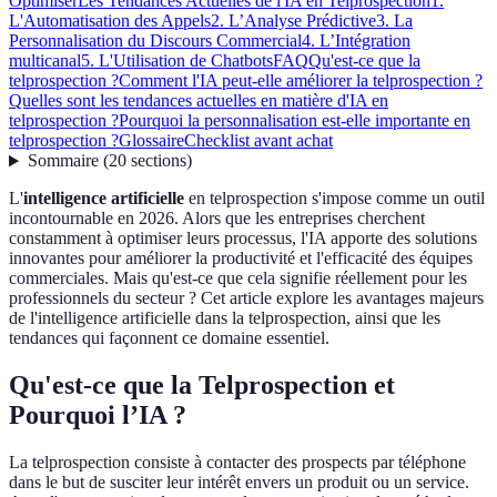
Optimiser
Les Tendances Actuelles de l'IA en Telprospection
1.
L'Automatisation des Appels
2. L’Analyse Prédictive
3. La
Personnalisation du Discours Commercial
4. L’Intégration
multicanal
5. L'Utilisation de Chatbots
FAQ
Qu'est-ce que la
telprospection ?
Comment l'IA peut-elle améliorer la telprospection ?
Quelles sont les tendances actuelles en matière d'IA en
telprospection ?
Pourquoi la personnalisation est-elle importante en
telprospection ?
Glossaire
Checklist avant achat
Sommaire
(
20
sections
)
L'
intelligence artificielle
en telprospection s'impose comme un outil
incontournable en 2026. Alors que les entreprises cherchent
constamment à optimiser leurs processus, l'IA apporte des solutions
innovantes pour améliorer la productivité et l'efficacité des équipes
commerciales. Mais qu'est-ce que cela signifie réellement pour les
professionnels du secteur ? Cet article explore les avantages majeurs
de l'intelligence artificielle dans la telprospection, ainsi que les
tendances qui façonnent ce domaine essentiel.
Qu'est-ce que la Telprospection et
Pourquoi l’IA ?
La telprospection consiste à contacter des prospects par téléphone
dans le but de susciter leur intérêt envers un produit ou un service.