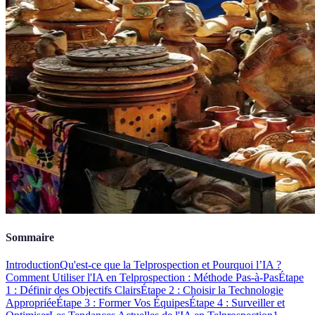
Sommaire
Introduction
Qu'est-ce que la Telprospection et Pourquoi l’IA ?
Comment Utiliser l'IA en Telprospection : Méthode Pas-à-Pas
Étape
1 : Définir des Objectifs Clairs
Étape 2 : Choisir la Technologie
Appropriée
Étape 3 : Former Vos Équipes
Étape 4 : Surveiller et