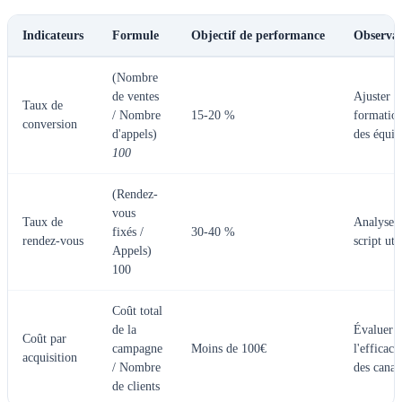
Indicateurs
Formule
Objectif de performance
Observat
(Nombre
de ventes
Ajuster l
Taux de
/ Nombre
15-20 %
formatio
conversion
d'appels)
des équip
100
(Rendez-
vous
Taux de
Analyser 
fixés /
30-40 %
rendez-vous
script uti
Appels)
100
Coût total
de la
Évaluer
Coût par
campagne
Moins de 100€
l'efficaci
acquisition
/ Nombre
des cana
de clients