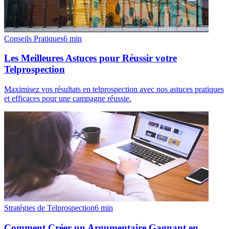
Conseils Pratiques
6
min
Les Meilleures Astuces pour Réussir votre
Telprospection
Maximisez vos résultats en telprospection avec nos astuces pratiques
et efficaces pour une campagne réussie.
Stratégies de Telprospection
6
min
Comment Créer un Argumentaire Gagnant en