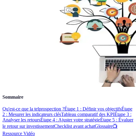
Sommaire
Qu'est-ce que la telprospection ?
Étape 1 : Définir vos objectifs
Étape
2 : Mesurer les indicateurs clés
Tableau comparatif des KPI
Étape 3 :
Analyser les retours
Étape 4 : Ajuster votre stratégie
Étape 5 : Évaluer
le retour sur investissement
Checklist avant achat
Glossaire
📺
Ressource Vidéo