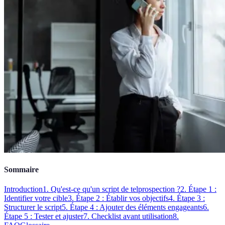
Sommaire
Introduction
1. Qu'est-ce qu'un script de telprospection ?
2. Étape 1 :
Identifier votre cible
3. Étape 2 : Établir vos objectifs
4. Étape 3 :
Structurer le script
5. Étape 4 : Ajouter des éléments engageants
6.
Étape 5 : Tester et ajuster
7. Checklist avant utilisation
8.