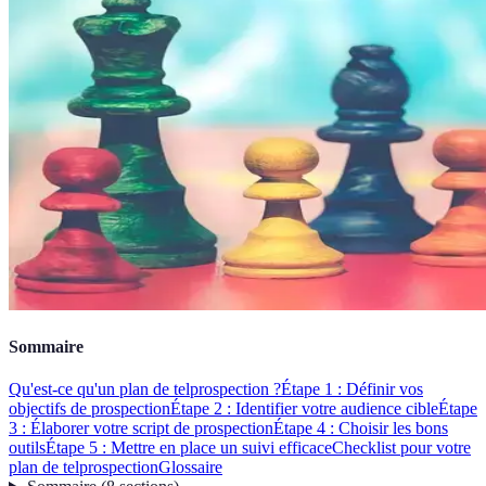
Sommaire
Qu'est-ce qu'un plan de telprospection ?
Étape 1 : Définir vos
objectifs de prospection
Étape 2 : Identifier votre audience cible
Étape
3 : Élaborer votre script de prospection
Étape 4 : Choisir les bons
outils
Étape 5 : Mettre en place un suivi efficace
Checklist pour votre
plan de telprospection
Glossaire