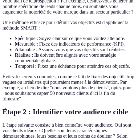
votre plan de telprospection ? Par exemple, désirez-vous générer un
nombre spécifique de leads chaque mois, ou souhaitez-vous
augmenter la notoriété de votre marque dans un secteur particulier ?
Une méthode efficace pour définir vos objectifs est d'appliquer la
méthode SMART :
S
pécifique : Soyez clair sur ce que vous voulez atteindre.
M
esurable : Fixez des indicateurs de performance (KPI).
A
ttainable : Assurez-vous que vos objectifs sont réalistes.
R
éaliste : Ils doivent être alignés avec votre stratégie
commerciale globale.
T
emporel : Fixez une échéance pour atteindre ces objectifs.
Évitez les erreurs courantes, comme le fait de fixer des objectifs trop
vagues ou irréalistes qui pourraient mener à la démotivation. Par
exemple, au lieu de dire "nous voulons plus de clients", optez pour
"nous souhaitons capter 50 nouveaux clients d'ici la fin du
trimestre".
Étape 2 : Identifier votre audience cible
L'étape suivante consiste à bien connaître votre audience. Qui sont
vos clients idéaux ? Quelles sont leurs caractéristiques
démographiques, leurs besoins et leurs points de douleur ? Selon