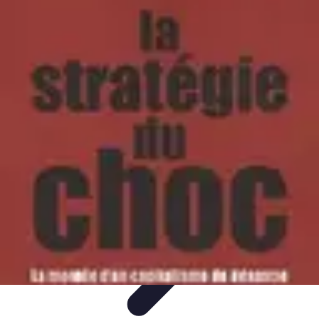
Tel Prospection
Stratégies
Stratégies de Telprospection
Stratégies et
Techniques
Formation et Développement
Analyse et Évaluation
Tel Prospection