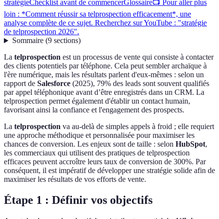
stratégie
Checklist avant de commencer
Glossaire
📺 Pour aller plus
loin : *Comment réussir sa telprospection efficacement*, une
analyse complète de ce sujet. Recherchez sur YouTube : "stratégie
de telprospection 2026".
Sommaire
(
9
sections
)
La
telprospection
est un processus de vente qui consiste à contacter
des clients potentiels par téléphone. Cela peut sembler archaïque à
l'ère numérique, mais les résultats parlent d'eux-mêmes : selon un
rapport de
Salesforce
(2025), 79% des leads sont souvent qualifiés
par appel téléphonique avant d’être enregistrés dans un CRM. La
telprospection permet également d'établir un contact humain,
favorisant ainsi la confiance et l'engagement des prospects.
La
telprospection
va au-delà de simples appels à froid ; elle requiert
une approche méthodique et personnalisée pour maximiser les
chances de conversion. Les enjeux sont de taille : selon
HubSpot
,
les commerciaux qui utilisent des pratiques de telprospection
efficaces peuvent accroître leurs taux de conversion de 300%. Par
conséquent, il est impératif de développer une stratégie solide afin de
maximiser les résultats de vos efforts de vente.
Étape 1 : Définir vos objectifs