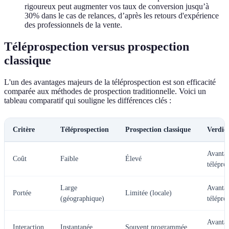
rigoureux peut augmenter vos taux de conversion jusqu’à
30% dans le cas de relances, d’après les retours d'expérience
des professionnels de la vente.
Téléprospection versus prospection
classique
L'un des avantages majeurs de la téléprospection est son efficacité
comparée aux méthodes de prospection traditionnelle. Voici un
tableau comparatif qui souligne les différences clés :
Critère
Téléprospection
Prospection classique
Verdic
Avantag
Coût
Faible
Élevé
télépro
Large
Avantag
Portée
Limitée (locale)
(géographique)
télépro
Avantag
Interaction
Instantanée
Souvent programmée