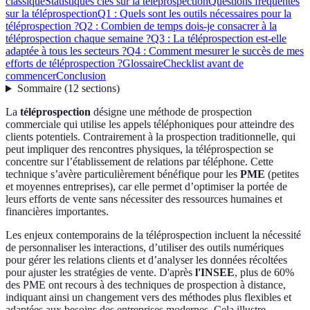
classique
Statistiques clés sur la téléprospection
Questions fréquentes
sur la téléprospection
Q1 : Quels sont les outils nécessaires pour la
téléprospection ?
Q2 : Combien de temps dois-je consacrer à la
téléprospection chaque semaine ?
Q3 : La téléprospection est-elle
adaptée à tous les secteurs ?
Q4 : Comment mesurer le succès de mes
efforts de téléprospection ?
Glossaire
Checklist avant de
commencer
Conclusion
Sommaire
(
12
sections
)
La
téléprospection
désigne une méthode de prospection
commerciale qui utilise les appels téléphoniques pour atteindre des
clients potentiels. Contrairement à la prospection traditionnelle, qui
peut impliquer des rencontres physiques, la téléprospection se
concentre sur l’établissement de relations par téléphone. Cette
technique s’avère particulièrement bénéfique pour les
PME
(petites
et moyennes entreprises), car elle permet d’optimiser la portée de
leurs efforts de vente sans nécessiter des ressources humaines et
financières importantes.
Les enjeux contemporains de la téléprospection incluent la nécessité
de personnaliser les interactions, d’utiliser des outils numériques
pour gérer les relations clients et d’analyser les données récoltées
pour ajuster les stratégies de vente. D'après
l'INSEE
, plus de 60%
des PME ont recours à des techniques de prospection à distance,
indiquant ainsi un changement vers des méthodes plus flexibles et
adaptées aux besoins des entreprises modernes. Cela illustre