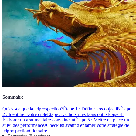
Sommaire
Qu'est-ce que la telprospection?
Étape 1 : Définir vos objectifs
Étape
2 : Identifier votre cible
Étape 3 : Choisir les bons outils
Étape 4 :
Élaborer un argumentaire convaincant
Étape 5 : Mettre en place un
suivi des performances
Checklist avant d'entamer votre stratégie de
telprospection
Glossaire