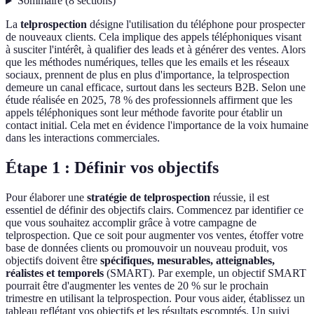
Sommaire
(
8
sections
)
La
telprospection
désigne l'utilisation du téléphone pour prospecter
de nouveaux clients. Cela implique des appels téléphoniques visant
à susciter l'intérêt, à qualifier des leads et à générer des ventes. Alors
que les méthodes numériques, telles que les emails et les réseaux
sociaux, prennent de plus en plus d'importance, la telprospection
demeure un canal efficace, surtout dans les secteurs B2B. Selon une
étude réalisée en 2025, 78 % des professionnels affirment que les
appels téléphoniques sont leur méthode favorite pour établir un
contact initial. Cela met en évidence l'importance de la voix humaine
dans les interactions commerciales.
Étape 1 : Définir vos objectifs
Pour élaborer une
stratégie de telprospection
réussie, il est
essentiel de définir des objectifs clairs. Commencez par identifier ce
que vous souhaitez accomplir grâce à votre campagne de
telprospection. Que ce soit pour augmenter vos ventes, étoffer votre
base de données clients ou promouvoir un nouveau produit, vos
objectifs doivent être
spécifiques, mesurables, atteignables,
réalistes et temporels
(SMART). Par exemple, un objectif SMART
pourrait être d'augmenter les ventes de 20 % sur le prochain
trimestre en utilisant la telprospection. Pour vous aider, établissez un
tableau reflétant vos objectifs et les résultats escomptés. Un suivi