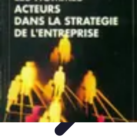
Tel Prospection
Stratégies
Stratégies de Telprospection
Stratégies et
Techniques
Formation et Développement
Analyse et Évaluation
Tel Prospection