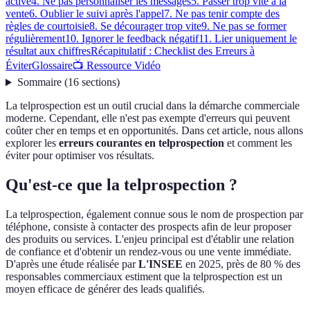
active
4. Ne pas personnaliser les messages
5. Passer trop vite à la
vente
6. Oublier le suivi après l'appel
7. Ne pas tenir compte des
règles de courtoisie
8. Se décourager trop vite
9. Ne pas se former
régulièrement
10. Ignorer le feedback négatif
11. Lier uniquement le
résultat aux chiffres
Récapitulatif : Checklist des Erreurs à
Éviter
Glossaire
📺 Ressource Vidéo
Sommaire
(
16
sections
)
La telprospection est un outil crucial dans la démarche commerciale
moderne. Cependant, elle n'est pas exempte d'erreurs qui peuvent
coûter cher en temps et en opportunités. Dans cet article, nous allons
explorer les
erreurs courantes en telprospection
et comment les
éviter pour optimiser vos résultats.
Qu'est-ce que la telprospection ?
La telprospection, également connue sous le nom de prospection par
téléphone, consiste à contacter des prospects afin de leur proposer
des produits ou services. L'enjeu principal est d'établir une relation
de confiance et d'obtenir un rendez-vous ou une vente immédiate.
D'après une étude réalisée par
L'INSEE
en 2025, près de 80 % des
responsables commerciaux estiment que la telprospection est un
moyen efficace de générer des leads qualifiés.