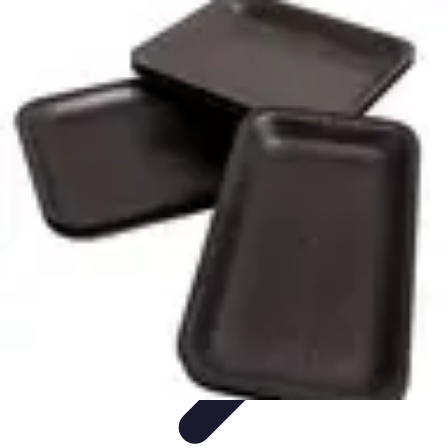
Tel Prospection
Stratégies
Stratégies de Telprospection
Stratégies et
Techniques
Formation et Développement
Analyse et Évaluation
Tel Prospection