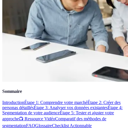
Sommaire
Introduction
Étape 1: Comprendre votre marché
Étape 2: Créer des
personas détaillés
Étape 3: Analyser vos données existantes
Étape 4:
Segmentation de votre audience
Étape 5: Tester et ajuster votre
approche
📺 Ressource Vidéo
Comparatif des méthodes de
segmentation
FAQ
Glossaire
Checklist Actionnable