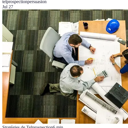
telprospection
persuasion
Jul 27
Stratégies de Telprospection
6
min